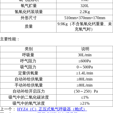
氧气贮量
320L
氢氧化钙装填量
2.2Kg
外形尺寸
510mm
×370mm
×170mm
9.9Kg（不含氢氧化钙重量、未
质量
充氧气时）
主要性能：
类别
说明
呼吸量
30L/min
呼气阻力
≤600Pa
吸气阻力
0～500Pa
定量供氧量
≥1.4L/min
自动补给供氧量
≥80L/min
手动补给供氧量
≥80L/min
自动补给开启压力
（50
～250
）Pa
吸气中的二氧化碳浓度
≤1%
吸气中的氧气浓度
≥21%
上一个：
HYZ4（C）正压式氧气呼吸器（舱式）