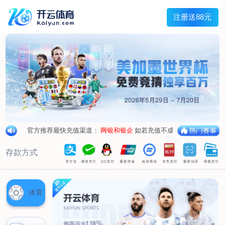
主菜单
走进我们
产品中心
新闻中心
客户服务
联系我们
走进我们
公司简介
企业荣誉
企业形象
产品中心
空气呼吸器
氧气呼吸器
自救器
校验仪
充气泵
苏生器
防化服