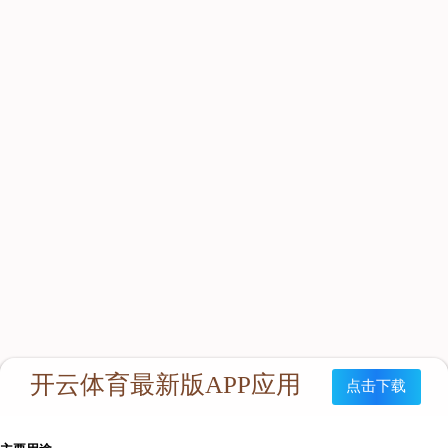
RHZ2(C)正压式消防氧气呼吸器
产品特点
RHZYN240型隔绝式正压氧气呼吸器（以下简称呼吸器）
是以碳纤维气瓶承载压缩氧气为气源的密闭式循环人体呼吸及保
护的装置，能给佩戴的作业人员提供大于4小时的内部循环氧气
供应，能完全的隔离外界环境空气，起到绝对的呼吸保护作用。
本产品充分吸收了国内外同类产品的先进特点，在设计上主要突
出的特点有：结构紧凑、佩戴舒适、体积小、气仓大、重量轻、
拆装简单、使用方便等优点。并且企业应用了先进的生产工艺和
管理模式，从而确保了本产品的美观性与耐用性。