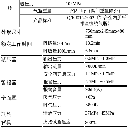
102MPa
破压力
瓶
气瓶重量
约2.2Kg（阀门重量除外）
Q/KJ015-2002《铝合金内胆纤
产品标准
维全缠绕气瓶》
750mmx245mmx480
外形尺寸
mm
13.2min
呼吸量50L/min
额定工作时间
6.6min
呼吸量100L/min
0.6MPa~1.0MPa
输出压力
减压器
<800L/min
输出流量
1.1MPa~1.7MPa
安全阀开启压力
5.5MPa±0.5MPa
报警压力
警报器
90dB(A)
报警音量
>0Pa
吸气压力
全面罩
<800Pa
呼气压力
37MPa~45MPa
泄放压力
瓶阀
火焰试验温度
背具
800℃