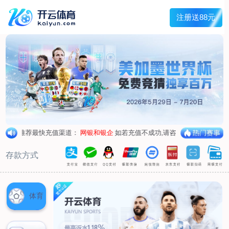
主菜单
走进我们
产品中心
新闻中心
客户服务
联系我们
走进我们
公司简介
企业荣誉
企业形象
产品中心
空气呼吸器
氧气呼吸器
自救器
校验仪
充气泵
苏生器
防化服