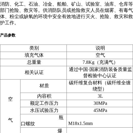
消防、化工、石油、冶金、船舶、矿山、试验室、油库、仓库等
部门抢险、救灾等。供消防队员或抢险救灾人员在烟雾、有毒气
体、粉尘或缺氧的环境中安全有效地进行灭火、抢险、救灾和救
护工作。
产品参数
类别
说明
填充气体
空气
总重量
7.8Kg（充满气）
通过中国·国家消防装备质量监
相关认证
督检验中心认证
碳纤维复合材料（碳纤维全缠
材质
绕型）
内容积
3L
空
额定工作压力
30MPa
水压试验压力
45MPa
瓶
气
M18x1.5mm
口螺纹
爆