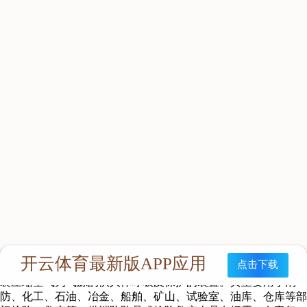
R5100 6.8×2 正压空气呼吸器（双瓶）
产品特点
消防员或抢险救灾人员使用的一种呼吸器，该呼吸器利用面罩与
佩戴者面部周边密合，使佩戴者呼吸器官、眼睛和面部与外界染
毒空气或者缺氧环境完全隔离，具有自带压缩空气源供给佩戴者
呼吸所用的洁净空气，呼出的气体直接排入大气中，任一呼吸过
程，面罩内的压力均大于环境压力。
主要用途
正压式空气呼吸器（以下简称呼吸器），此种呼吸器是以气瓶承
装压缩空气为气源的供人体呼吸及保护的装置。其主要用于消
防、化工、石油、冶金、船舶、矿山、试验室、油库、仓库等部