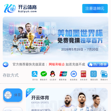
主菜单
走进我们
产品中心
新闻中心
客户服务
联系我们
走进我们
公司简介
企业荣誉
企业形象
产品中心
空气呼吸器
氧气呼吸器
自救器
校验仪
充气泵
苏生器
防化服