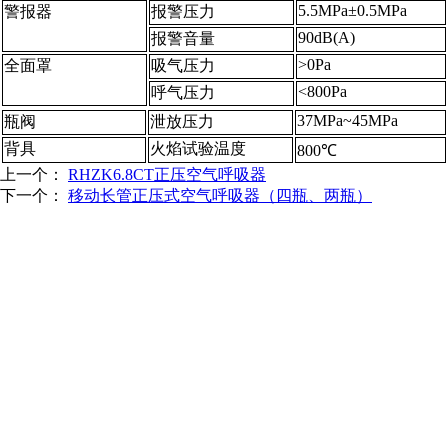
5.5MPa±0.5MPa
警报器
报警压力
90dB(A)
报警音量
>0Pa
全面罩
吸气压力
<800Pa
呼气压力
37MPa~45MPa
瓶阀
泄放压力
背具
火焰试验温度
800℃
上一个：
RHZK6.8CT正压空气呼吸器
下一个：
移动长管正压式空气呼吸器（四瓶、两瓶）