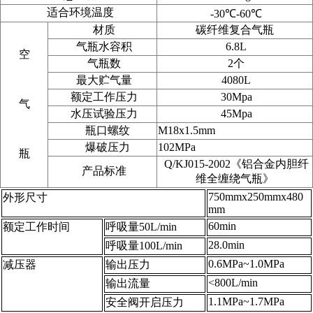
适合环境温度
-30
℃
-60
℃
材质
碳纤维复合气瓶
气瓶水容积
6.8L
空
气瓶数
2个
最大贮气量
4080L
额定工作压力
30Mpa
气
水压试验压力
45Mpa
瓶口螺纹
M18x1.5mm
爆破压力
102MPa
瓶
Q/KJ015-2002《铝合金内胆纤
产品标准
维全缠绕气瓶》
750mmx250mmx480
外形尺寸
mm
60min
额定工作时间
呼吸量50L/min
28.0min
呼吸量100L/min
0.6MPa~1.0MPa
减压器
输出压力
<800L/min
输出流量
1.1MPa~1.7MPa
安全阀开启压力