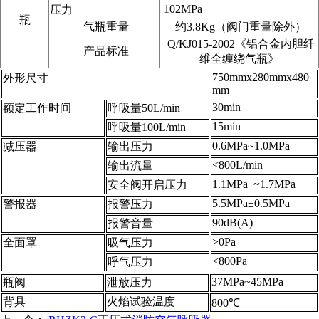
102MPa
压力
瓶
气瓶重量
约3.8Kg（阀门重量除外）
Q/KJ015-2002《铝合金内胆纤
产品标准
维全缠绕气瓶》
750mmx280mmx480
外形尺寸
mm
30min
额定工作时间
呼吸量50L/min
15min
呼吸量100L/min
0.6MPa~1.0MPa
减压器
输出压力
<800L/min
输出流量
1.1MPa ~1.7MPa
安全阀开启压力
5.5MPa±0.5MPa
警报器
报警压力
90dB(A)
报警音量
>0Pa
全面罩
吸气压力
<800Pa
呼气压力
37MPa~45MPa
瓶阀
泄放压力
背具
火焰试验温度
800℃