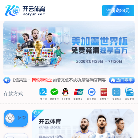
主菜单
走进我们
产品中心
新闻中心
客户服务
联系我们
走进我们
公司简介
企业荣誉
企业形象
产品中心
空气呼吸器
氧气呼吸器
自救器
校验仪
充气泵
苏生器
防化服